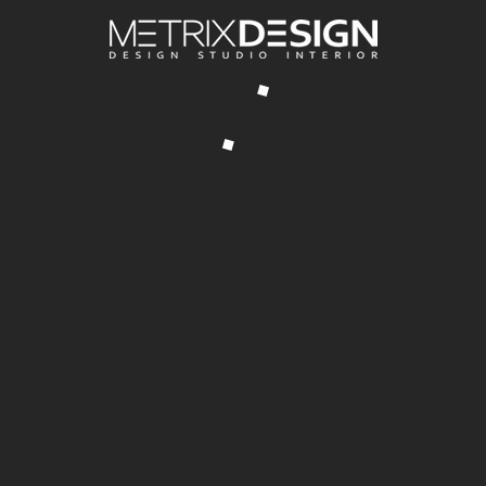
О СТУДИИ
адная, 174, ЖК «Каскад – 2»
ПОРТФОЛИО
0 88 10
УСЛУГИ
ЦЕНЫ
design.ru
КОНТАКТЫ
xdesign.ru
е и продвижение сайта в Сочи
: Contorra Family.